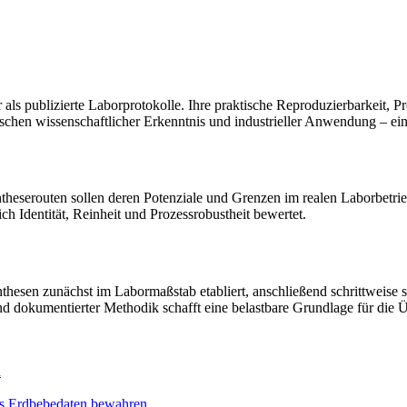
als publizierte Laborprotokolle. Ihre praktische Reproduzierbarkeit, P
schen wissenschaftlicher Erkenntnis und industrieller Anwendung – ein 
heserouten sollen deren Potenziale und Grenzen im realen Laborbetrie
ch Identität, Reinheit und Prozessrobustheit bewertet.
esen zunächst im Labormaßstab etabliert, anschließend schrittweise ska
nd dokumentierter Methodik schafft eine belastbare Grundlage für die 
n
ds Erdbebedaten bewahren