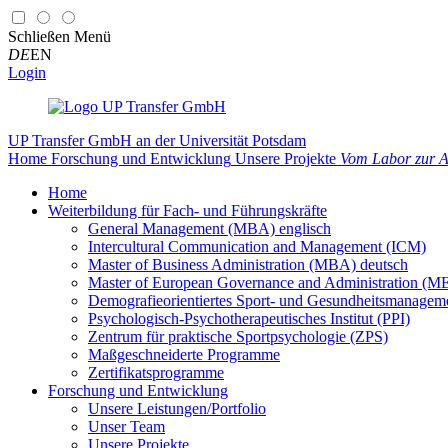
Schließen
Menü
DE
EN
Login
UP Transfer GmbH
an der Universität Potsdam
Home
Forschung und Entwicklung
Unsere Projekte
Vom Labor zur An
Home
Weiterbildung für Fach- und Führungskräfte
General Management (MBA) englisch
Intercultural Communication and Management (ICM)
Master of Business Administration (MBA) deutsch
Master of European Governance and Administration (
Demografieorientiertes Sport- und Gesundheitsmanag
Psychologisch-Psychotherapeutisches Institut (PPI)
Zentrum für praktische Sportpsychologie (ZPS)
Maßgeschneiderte Programme
Zertifikatsprogramme
Forschung und Entwicklung
Unsere Leistungen/Portfolio
Unser Team
Unsere Projekte