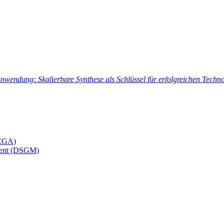
wendung: Skalierbare Synthese als Schlüssel für erfolgreichen Techno
MEGA)
ement (DSGM)