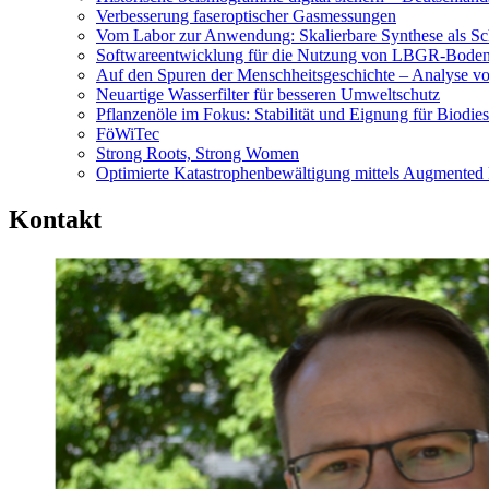
Verbesserung faseroptischer Gasmessungen
Vom Labor zur Anwendung: Skalierbare Synthese als Schl
Softwareentwicklung für die Nutzung von LBGR-Boden
Auf den Spuren der Menschheitsgeschichte – Analyse v
Neuartige Wasserfilter für besseren Umweltschutz
Pflanzenöle im Fokus: Stabilität und Eignung für Biodies
FöWiTec
Strong Roots, Strong Women
Optimierte Katastrophenbewältigung mittels Augmented
Kontakt