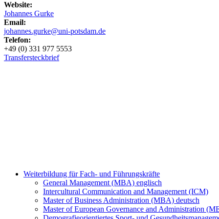
Website:
Johannes Gurke
Email:
johannes.gurke@uni-potsdam.de
Telefon:
+49 (0) 331 977 5553
Transfersteckbrief
Weiterbildung für Fach- und Führungskräfte
General Management (MBA) englisch
Intercultural Communication and Management (ICM)
Master of Business Administration (MBA) deutsch
Master of European Governance and Administration (
Demografieorientiertes Sport- und Gesundheitsmanag