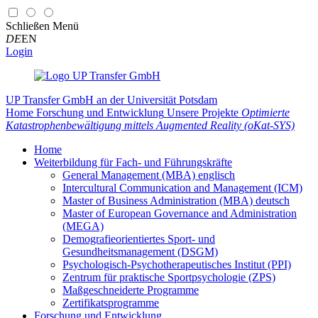
Schließen
Menü
DE
EN
Login
UP Transfer GmbH
an der Universität Potsdam
Home
Forschung und Entwicklung
Unsere Projekte
Optimierte
Katastrophenbewältigung mittels Augmented Reality (oKat-SYS)
Home
Weiterbildung für Fach- und Führungskräfte
General Management (MBA) englisch
Intercultural Communication and Management (ICM)
Master of Business Administration (MBA) deutsch
Master of European Governance and Administration
(MEGA)
Demografieorientiertes Sport- und
Gesundheitsmanagement (DSGM)
Psychologisch-Psychotherapeutisches Institut (PPI)
Zentrum für praktische Sportpsychologie (ZPS)
Maßgeschneiderte Programme
Zertifikatsprogramme
Forschung und Entwicklung