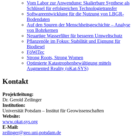
Vom Labor zur Anwendung: Skalierbare Synthese als
Schlüssel für erfolgreichen Technologietransfer
Softwareentwicklung für die Nutzung von LBGR-
Bodendaten
Auf den Spuren der Menschheitsgeschichte – Analyse
von Bohrkernen
Neuartige Wasserfilter für besseren Umweltschutz
Pflanzenöle im Fokus: Stabilität und Eignung für
Biodiesel
FöWiTec
Strong Roots, Strong Women
Optimierte Katastrophenbewältigung mittels
Augmented Reality (oKat-SYS)
Kontakt
Projektleitung:
Dr. Gerold Zeilinger
Institution:
Universität Potsdam – Institut für Geowissenschaften
Website:
www.okat-sys.org
E-Mail:
zeilinger@geo.uni-potsdam.de