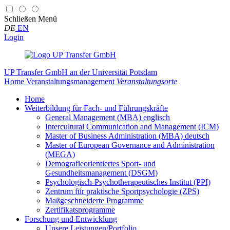
Schließen
Menü
DE
EN
Login
UP Transfer GmbH
an der Universität Potsdam
Home
Veranstaltungsmanagement
Veranstaltungsorte
Home
Weiterbildung für Fach- und Führungskräfte
General Management (MBA) englisch
Intercultural Communication and Management (ICM)
Master of Business Administration (MBA) deutsch
Master of European Governance and Administration
(MEGA)
Demografieorientiertes Sport- und
Gesundheitsmanagement (DSGM)
Psychologisch-Psychotherapeutisches Institut (PPI)
Zentrum für praktische Sportpsychologie (ZPS)
Maßgeschneiderte Programme
Zertifikatsprogramme
Forschung und Entwicklung
Unsere Leistungen/Portfolio