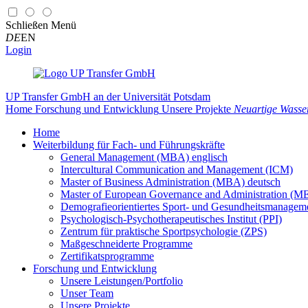
Schließen
Menü
DE
EN
Login
UP Transfer GmbH
an der Universität Potsdam
Home
Forschung und Entwicklung
Unsere Projekte
Neuartige Wasser
Home
Weiterbildung für Fach- und Führungskräfte
General Management (MBA) englisch
Intercultural Communication and Management (ICM)
Master of Business Administration (MBA) deutsch
Master of European Governance and Administration (
Demografieorientiertes Sport- und Gesundheitsmanag
Psychologisch-Psychotherapeutisches Institut (PPI)
Zentrum für praktische Sportpsychologie (ZPS)
Maßgeschneiderte Programme
Zertifikatsprogramme
Forschung und Entwicklung
Unsere Leistungen/Portfolio
Unser Team
Unsere Projekte