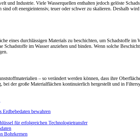
elt und Industrie. Viele Wasserquellen enthalten jedoch gelöste Schad
ind oft energieintensiv, teuer oder schwer zu skalieren. Deshalb wird 
he eines durchlässigen Materials zu beschichten, um Schadstoffe im Wa
ne Schadstoffe im Wasser anziehen und binden. Wenn solche Beschichtu
gen.
nststoffmaterialien – so verändert werden können, dass ihre Oberfläche
 bei der große Materialflächen kontinuierlich hergestellt und in Filte
n
ds Erdbebedaten bewahren
üssel für erfolgreichen Technologietransfer
daten
on Bohrkernen