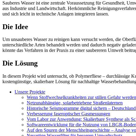
Sauberes Wasser ist eine zentrale Voraussetzung für Gesundheit, Umw
aus Industrie und Landwirtschaft. Herkömmliche Reinigungsverfahren s
und sich leicht in technische Anlagen integrieren lassen.
Die Idee
Um unsauberes Wasser zu reinigen kann versucht werden, die Oberfläc
unterschiedliche Arten behandelt werden und dadurch negativ gelade
könnte das Verfahren in der Praxis zu einer saubereren Umwelt beitra
Die Lösung
In diesem Projekt wird untersucht, ob Polymerfliese – durchlässige Ku
kostengünstige, skalierbare Lösung für nachhaltige Wasserbehandlung,
Unsere Projekte
Wenn Stoffwechselkrankheiten zur stillen Gefahr werde
Netzunabhängige, solarbetriebene Straßenlaternen
Historische Seismogramme digital sichern – Deutschlan
Verbesserung faseroptischer Gasmessungen
Vom Labor zur Anwendung: Skalierbare Synthese als Schl
Softwareentwicklung für die Nutzung von LBGR-Boden
Auf den Spuren der Menschheitsgeschichte – Analyse v
Neuartige Wasserfilter für besseren Umweltschutz