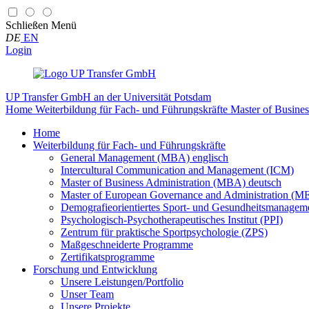
Schließen
Menü
DE
EN
Login
UP Transfer GmbH
an der Universität Potsdam
Home
Weiterbildung für Fach- und Führungskräfte
Master of Busine
Home
Weiterbildung für Fach- und Führungskräfte
General Management (MBA) englisch
Intercultural Communication and Management (ICM)
Master of Business Administration (MBA) deutsch
Master of European Governance and Administration (
Demografieorientiertes Sport- und Gesundheitsmanag
Psychologisch-Psychotherapeutisches Institut (PPI)
Zentrum für praktische Sportpsychologie (ZPS)
Maßgeschneiderte Programme
Zertifikatsprogramme
Forschung und Entwicklung
Unsere Leistungen/Portfolio
Unser Team
Unsere Projekte