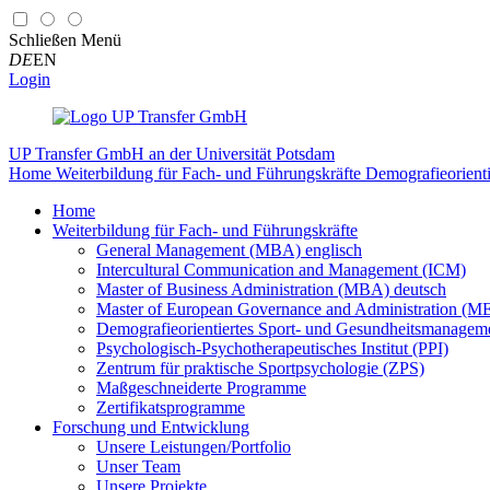
Schließen
Menü
DE
EN
Login
UP Transfer GmbH
an der Universität Potsdam
Home
Weiterbildung für Fach- und Führungskräfte
Demografieorient
Home
Weiterbildung für Fach- und Führungskräfte
General Management (MBA) englisch
Intercultural Communication and Management (ICM)
Master of Business Administration (MBA) deutsch
Master of European Governance and Administration (
Demografieorientiertes Sport- und Gesundheitsmanag
Psychologisch-Psychotherapeutisches Institut (PPI)
Zentrum für praktische Sportpsychologie (ZPS)
Maßgeschneiderte Programme
Zertifikatsprogramme
Forschung und Entwicklung
Unsere Leistungen/Portfolio
Unser Team
Unsere Projekte