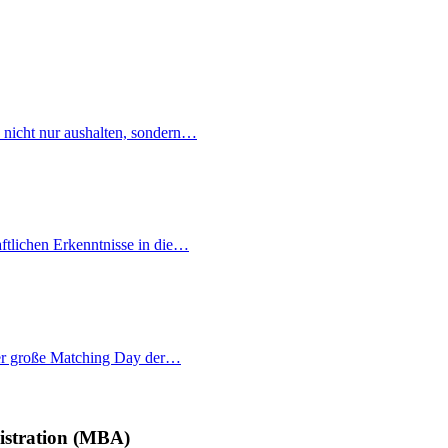
e nicht nur aushalten, sondern…
ftlichen Erkenntnisse in die…
 der große Matching Day der…
nistration (MBA)