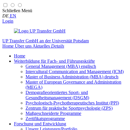
Schließen
Menü
DE
EN
Login
UP Transfer GmbH
an der Universität Potsdam
Home
Über uns
Aktuelles
Details
Home
Weiterbildung für Fach- und Führungskräfte
General Management (MBA) englisch
Intercultural Communication and Management (ICM)
Master of Business Administration (MBA) deutsch
Master of European Governance and Administration
(MEGA)
Demografieorientiertes Sport- und
Gesundheitsmanagement (DSGM)
Psychologisch-Psychotherapeutisches Institut (PPI)
Zentrum für praktische Sportpsychologie (ZPS)
Maßgeschneiderte Programme
Zertifikatsprogramme
Forschung und Entwicklung
Unsere Leistungen/Portfolio