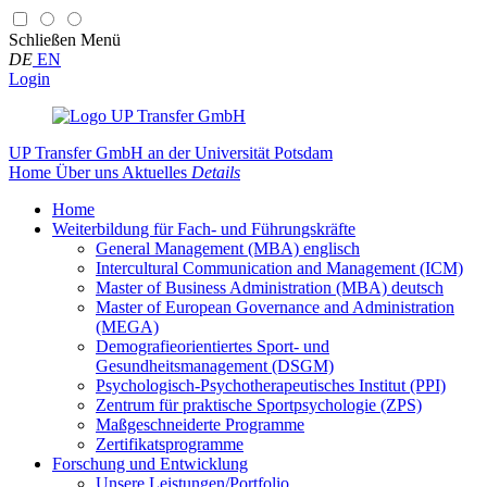
Schließen
Menü
DE
EN
Login
UP Transfer GmbH
an der Universität Potsdam
Home
Über uns
Aktuelles
Details
Home
Weiterbildung für Fach- und Führungskräfte
General Management (MBA) englisch
Intercultural Communication and Management (ICM)
Master of Business Administration (MBA) deutsch
Master of European Governance and Administration
(MEGA)
Demografieorientiertes Sport- und
Gesundheitsmanagement (DSGM)
Psychologisch-Psychotherapeutisches Institut (PPI)
Zentrum für praktische Sportpsychologie (ZPS)
Maßgeschneiderte Programme
Zertifikatsprogramme
Forschung und Entwicklung
Unsere Leistungen/Portfolio