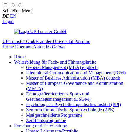
Schließen
Menü
DE
EN
Login
UP Transfer GmbH
an der Universität Potsdam
Home
Über uns
Aktuelles
Details
Home
Weiterbildung für Fach- und Führungskräfte
General Management (MBA) englisch
Intercultural Communication and Management (ICM)
Master of Business Administration (MBA) deutsch
Master of European Governance and Administration
(MEGA)
Demografieorientiertes Sport- und
Gesundheitsmanagement (DSGM)
Psychologisch-Psychotherapeutisches Institut (PPI)
Zentrum für praktische Sportpsychologie (ZPS)
Maßgeschneiderte Programme
Zertifikatsprogramme
Forschung und Entwicklung
Unsere Leistungen/Portfolio