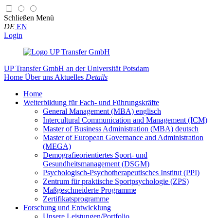
Schließen
Menü
DE
EN
Login
UP Transfer GmbH
an der Universität Potsdam
Home
Über uns
Aktuelles
Details
Home
Weiterbildung für Fach- und Führungskräfte
General Management (MBA) englisch
Intercultural Communication and Management (ICM)
Master of Business Administration (MBA) deutsch
Master of European Governance and Administration
(MEGA)
Demografieorientiertes Sport- und
Gesundheitsmanagement (DSGM)
Psychologisch-Psychotherapeutisches Institut (PPI)
Zentrum für praktische Sportpsychologie (ZPS)
Maßgeschneiderte Programme
Zertifikatsprogramme
Forschung und Entwicklung
Unsere Leistungen/Portfolio