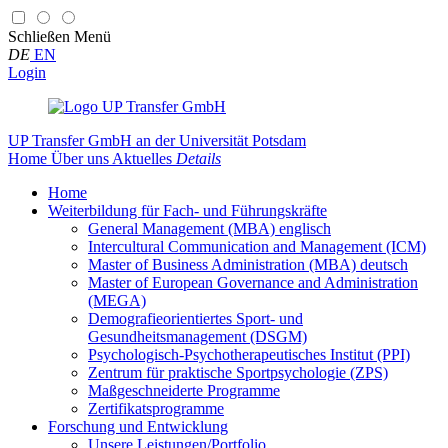
Schließen
Menü
DE
EN
Login
UP Transfer GmbH
an der Universität Potsdam
Home
Über uns
Aktuelles
Details
Home
Weiterbildung für Fach- und Führungskräfte
General Management (MBA) englisch
Intercultural Communication and Management (ICM)
Master of Business Administration (MBA) deutsch
Master of European Governance and Administration
(MEGA)
Demografieorientiertes Sport- und
Gesundheitsmanagement (DSGM)
Psychologisch-Psychotherapeutisches Institut (PPI)
Zentrum für praktische Sportpsychologie (ZPS)
Maßgeschneiderte Programme
Zertifikatsprogramme
Forschung und Entwicklung
Unsere Leistungen/Portfolio